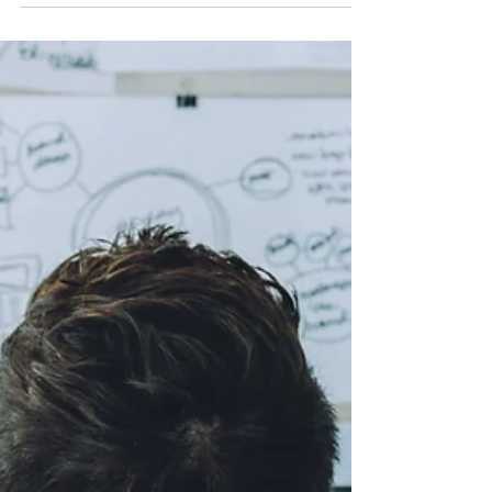
einige ausgewählte Vorschläge. Ist nicht das
richtige dabei? Frag einfach bei uns nach, wir
haben ein breites Spektrum an
Einsatzmöglichkeiten in Thüringen. Freie
Einsatzstellen: Junge Gemeinde Stadtmitte in Jena
Kita Campus-Kinderland Erfurt, Evangelische Grund-
und Regelschulen, Gymnasi