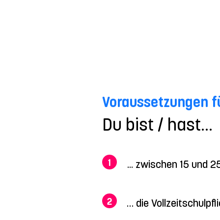
Voraussetzungen fü
Du bist / hast...
1
... zwischen 15 und 2
2
… die Vollzeitschulpfl