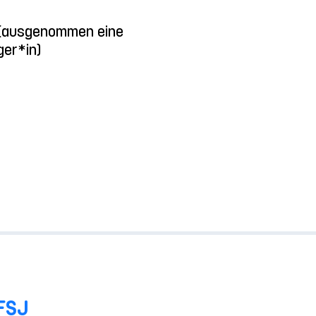
m (ausgenommen eine
ger*in)
FSJ