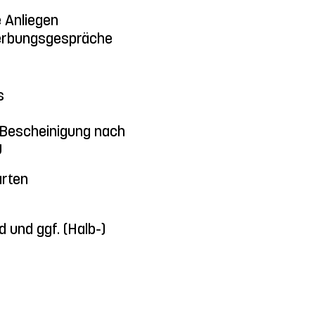
 Anliegen
werbungsgespräche
s
r Bescheinigung nach
J
arten
 und ggf. (Halb-)