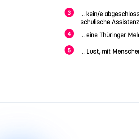
3
… kein/e abgeschlos
schulische Assistenz
4
… eine Thüringer Me
5
… Lust, mit Menschen