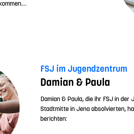
kommen.

r lange unsicher, was ich später 
Durch die Arbeit in der Schule und die 
ich mich intensiver mit meinen 
n und herausfinden, was mir wirklich 
FSJ im Jugendzentrum
ütze ich die Lehrer*innen und 
Damian & Paula
richt, begleite einzelne Kinder und 
ags- und Ferienbetreuung sowie bei 
Damian & Paula, die ihr FSJ in der
tungen. Besonders schön finde ich den 
Stadtmitte in Jena absolvierten, ha
n Kindern und die Abwechslung im 
berichten:

d für mich eine gute Ergänzung zur 