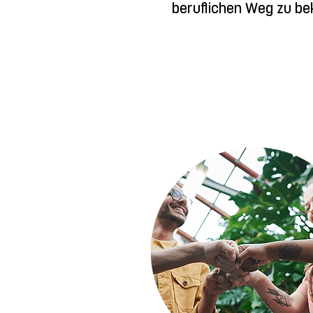
beruflichen Weg zu be
Vor dem FSJ war ich mi
einmal machen möchte. 
Seminarwochen konnte 
Interessen beschäftige
liegt. ​

Im Schulalltag unterst
Erzieher*innen im Unter
helfe bei der Nachmitt
schulischen Veranstal
direkten Kontakt zu de
Alltag.

Die Seminarwochen sin