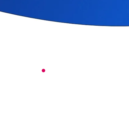
Dann bist DU bei uns
genau richtig!