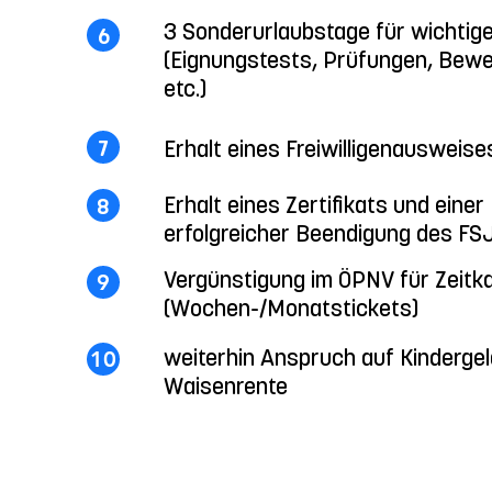
3 Sonderurlaubstage für wichtige
6
(Eignungstests, Prüfungen, Be
etc.)
Erhalt eines Freiwilligenausweise
7
Erhalt eines Zertifikats und eine
8
erfolgreicher Beendigung des FS
Vergünstigung im ÖPNV für Zeitk
9
(Wochen-/Monatstickets)
weiterhin Anspruch auf Kindergeld
10
Waisenrente